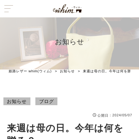
お知らせ
姫路レザー whim(ウィム)
>
お知らせ
>
来週は母の日。今年は何を贈る？
お知らせ
ブログ
：2024/05/07
公開日
来週は母の日。今年は何を