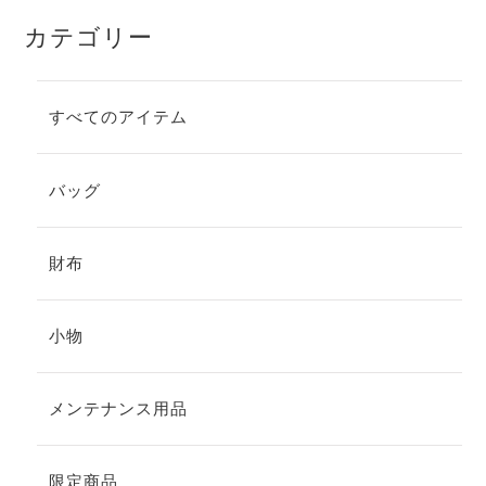
ン
が
カテゴリー
あ
り
ま
す。
すべてのアイテム
オ
プ
シ
ョ
バッグ
ン
は
商
財布
品
ペ
ー
ジ
小物
か
ら
選
メンテナンス用品
択
で
き
ま
限定商品