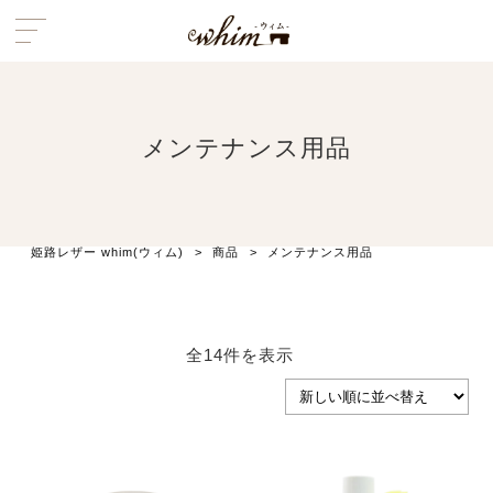
メンテナンス用品
姫路レザー whim(ウィム)
>
商品
>
メンテナンス用品
新
全14件を表示
し
い
順