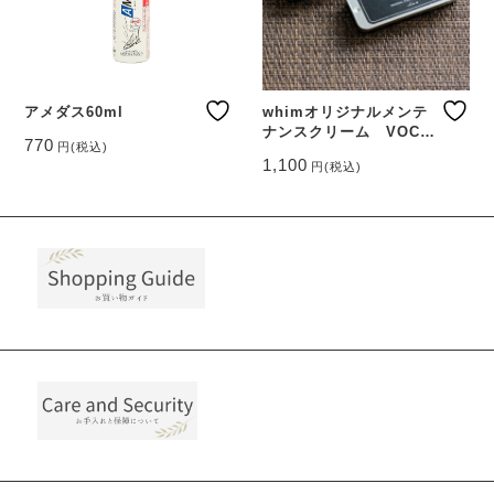
アメダス60ml
whimオリジナルメンテ
ナンスクリーム VOCE
770
円
(税込)
MIELE（ヴォーチェ ミ
1,100
円
(税込)
エーレ）
こ
の
商
品
に
は
複
数
の
バ
リ
エ
ー
シ
ョ