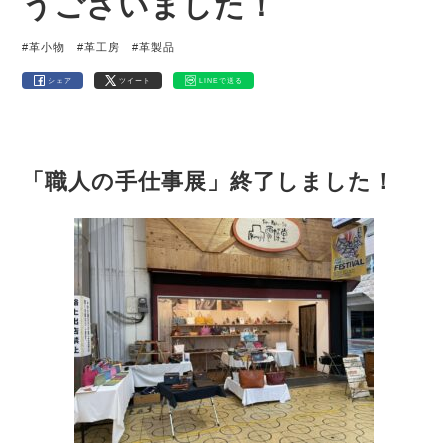
うございました！
#革小物
#革工房
#革製品
シェア
ツイート
LINEで送る
「職人の手仕事展」終了しました！