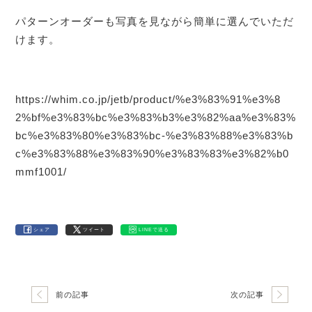
パターンオーダーも写真を見ながら簡単に選んでいただ
けます。
https://whim.co.jp/jetb/product/%e3%83%91%e3%8
2%bf%e3%83%bc%e3%83%b3%e3%82%aa%e3%83%
bc%e3%83%80%e3%83%bc-%e3%83%88%e3%83%b
c%e3%83%88%e3%83%90%e3%83%83%e3%82%b0
mmf1001/
シェア
ツイート
LINEで送る
前の記事
次の記事