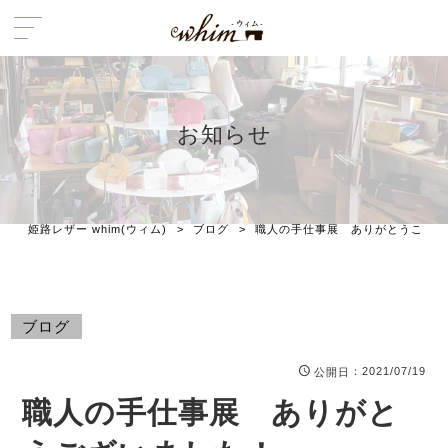
お知らせ
姫路レザー whim(ウィム)
>
ブログ
>
職人の手仕事展 ありがとうござい
ブログ
：2021/07/19
公開日
職人の手仕事展 ありがと