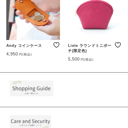
Andy コインケース
Liete ラウンドミニポー
チ(限定色)
4,950
円
(税込)
こ
5,500
円
(税込)
こ
の
の
商
商
品
品
に
に
は
は
複
複
数
数
の
の
バ
バ
リ
リ
エ
エ
ー