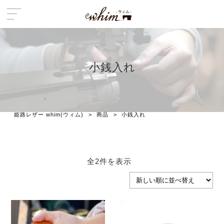
小銭入れ
姫路レザー whim(ウィム)
>
商品
>
小銭入れ
新
全2件を表示
し
い
順