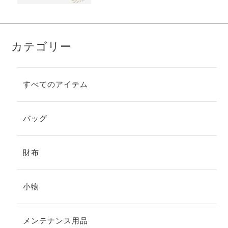
ー
シ
シ
ョ
ョ
ン
ン
が
が
あ
カテゴリー
あ
り
り
ま
ま
す。
す。
オ
すべてのアイテム
オ
プ
プ
シ
シ
ョ
ョ
ン
バッグ
ン
は
は
商
商
品
財布
品
ペ
ペ
ー
ー
ジ
ジ
か
小物
か
ら
ら
選
選
択
メンテナンス用品
択
で