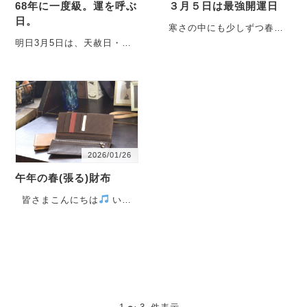
68年に一度級。運を呼ぶ
３月５日は最強開運日
日。
寒さの中にも少しずつ春の
気配を感じるようになって
明日3月5日は、天赦日・一
きましたね。 皆さまいかが
粒万倍日・寅の日・大安が
お過ごしでしょうか。
重なる特別な一日。 「もう
以・・・
準備が間に合わないか
も・・・
2026/01/26
午年の春(張る)財布
皆さまこんにちは
いつ
もご愛顧ありがとうござい
ます。 2026年もwhim
を・・・