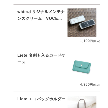
whimオリジナルメンテナ
ンスクリーム VOCE
MIELE（ヴォーチェ ミエ
ーレ）
1,100
円
(税込)
Liete 名刺も入るカードケ
ース
4,950
円
(税込)
Liete エコバッグホルダー