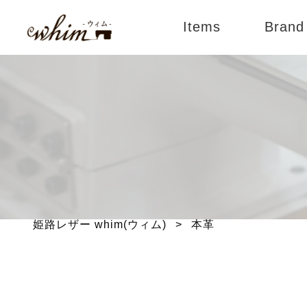
Items
Brand
すべてのアイテム
An
バッグ
Lie
財布
BLI
小物
ブランド別
姫路レザー whim(ウィム)
>
本革
メンテナンス用品
限定商品