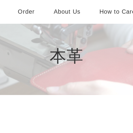
Order
About Us
How to Car
dy
オーダーのご案内
会社概要
te
パターンオーダー
コンセプト
本革
SS
実店舗のご案内
Andy
Liete