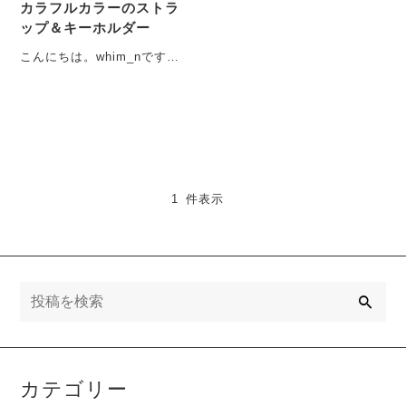
カラフルカラーのストラ
ップ＆キーホルダー
こんにちは。whim_nです。
暦の上では「処暑」
（８月23日～9月6日
ご・・・
1 件表示
検
索
カテゴリー