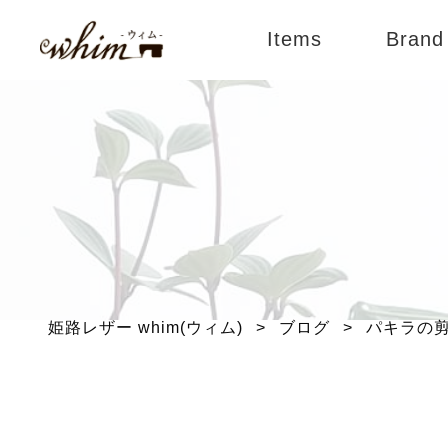
Items
Brand
すべてのアイテム
An
バッグ
Lie
財布
BLI
小物
ブランド別
姫路レザー whim(ウィム)
>
ブログ
>
パキラの
メンテナンス用品
限定商品