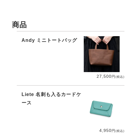
商品
Andy ミニトートバッグ
27,500
円
(税込)
Liete 名刺も入るカードケ
ース
4,950
円
(税込)