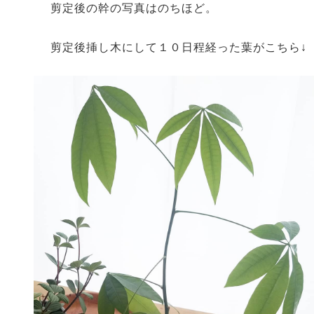
剪定後の幹の写真はのちほど。
剪定後挿し木にして１０日程経った葉がこちら↓