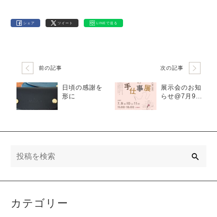
シェア
ツイート
LINEで送る
前の記事
次の記事
日頃の感謝を
展示会のお知
形に
らせ@7月9日
～11日【職人
の手仕事展】
検
索
カテゴリー