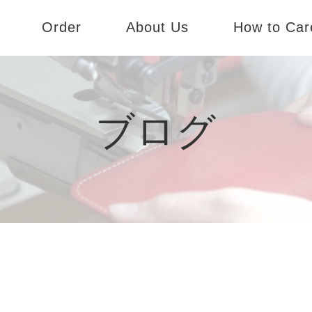
Order
About Us
How to Car
dy
オーダーのご案内
会社概要
te
パターンオーダー
コンセプト
ブログ
SS
実店舗のご案内
Andy
Liete