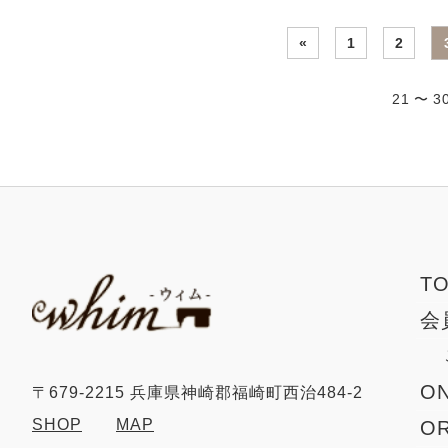
«
1
2
21 〜 
T
会
ON
〒679-2215 兵庫県神崎郡福崎町西治484-2
SHOP
MAP
O