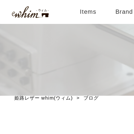
Items
Brand
すべてのアイテム
An
バッグ
Lie
財布
BLI
小物
ブランド別
姫路レザー whim(ウィム)
>
ブログ
メンテナンス用品
限定商品